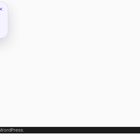
×
WordPress
.