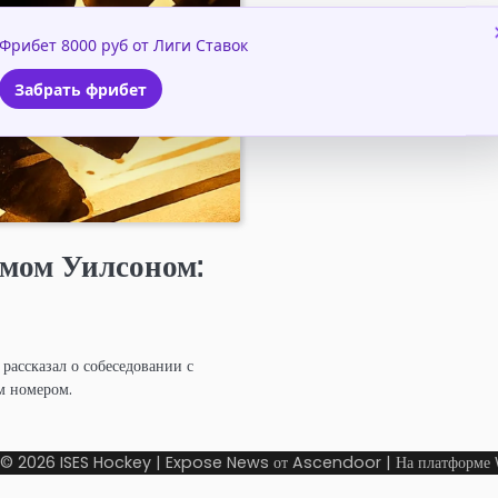
Фрибет 8000 руб от Лиги Ставок
Забрать фрибет
омом Уилсоном:
рассказал о собеседовании с
м номером.
 © 2026
ISES Hockey
| Expose News от
Ascendoor
| На платформе