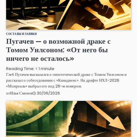
СОСТАВЫ И ЗАЯВКИ
Пугачев — о возможной драке с
Томом Уилсоном: «От него бы
ничего не осталось»
Reading Time:
< 1
minute
Глеб Пугачев высказался о гипотетической драке с Томом Уилсоном и
рассказал о собеседовании с «Канадиенс». На драфте НХЛ-2026
«Монреаль» выбрал его под 26-м номером.
30/06/2026
от
Илья Сменов