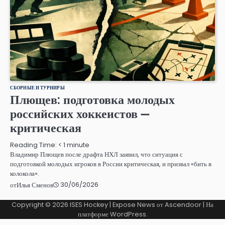
СБОРНЫЕ И ТУРНИРЫ
Плющев: подготовка молодых
российских хоккеистов —
критическая
Reading Time:
< 1
minute
Владимир Плющев после драфта НХЛ заявил, что ситуация с
подготовкой молодых игроков в России критическая, и призвал «бить в
колокола».
30/06/2026
от
Илья Сменов
Copyright © 2026
ISES Hockey
| Expose News от
Ascendoor
| На
платформе
WordPress
.