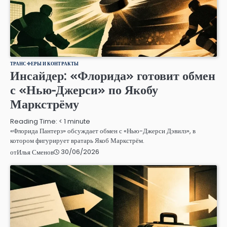
ТРАНСФЕРЫ И КОНТРАКТЫ
Инсайдер: «Флорида» готовит обмен
с «Нью-Джерси» по Якобу
Маркстрёму
Reading Time:
< 1
minute
«Флорида Пантерз» обсуждает обмен с «Нью-Джерси Дэвилз», в
котором фигурирует вратарь Якоб Маркстрём.
30/06/2026
от
Илья Сменов