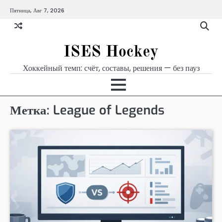
Перейти
Пятница, Авг 7, 2026
к
содержимому
ISES Hockey
Хоккейный темп: счёт, составы, решения — без пауз
Метка:
League of Legends