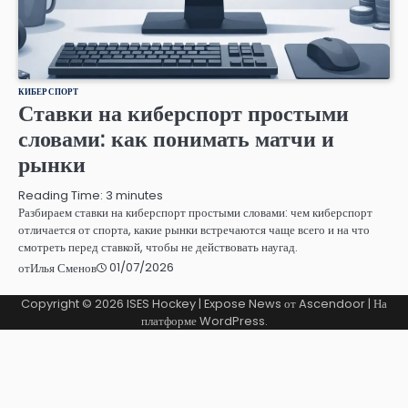
КИБЕРСПОРТ
Ставки на киберспорт простыми
словами: как понимать матчи и
рынки
Reading Time:
3
minutes
Разбираем ставки на киберспорт простыми словами: чем киберспорт
отличается от спорта, какие рынки встречаются чаще всего и на что
смотреть перед ставкой, чтобы не действовать наугад.
01/07/2026
от
Илья Сменов
Copyright © 2026
ISES Hockey
| Expose News от
Ascendoor
| На
платформе
WordPress
.